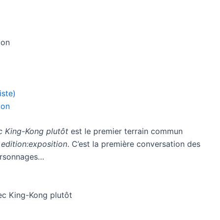
ion
iste)
ion
ec King-Kong plutôt
est le premier terrain commun
f
edition:exposition
. C’est la première conversation des
personnages…
avec King-Kong plutôt