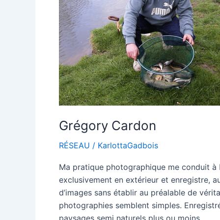
Grégory Cardon
RÉSEAU
/
KarlottaGadbois
Ma pratique photographique me conduit à 
exclusivement en extérieur et enregistre,
d’images sans établir au préalable de véri
photographies semblent simples. Enregistr
paysages semi naturels plus ou moins