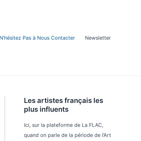
N’hésitez Pas à Nous Contacter
Newsletter
Les artistes français les
plus influents
Ici, sur la plateforme de La FLAC,
quand on parle de la période de l’Art