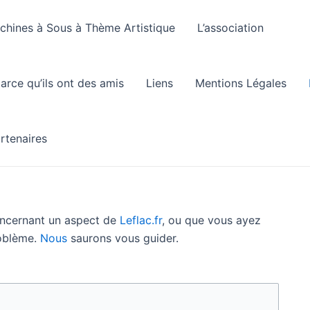
hines à Sous à Thème Artistique
L’association
arce qu’ils ont des amis
Liens
Mentions Légales
rtenaires
oncernant un aspect de
Leflac.fr
, ou que vous ayez
roblème.
Nous
saurons vous guider.